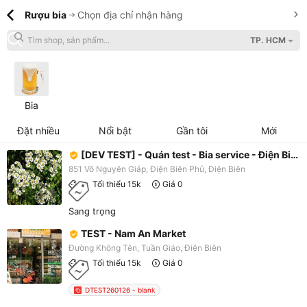
Rượu bia
Chọn địa chỉ nhận hàng
TP. HCM
Bia
Đặt nhiều
Nổi bật
Gần tôi
Mới
[DEV TEST] - Quán test - Bia service - Điện Biên Phủ
851 Võ Nguyên Giáp, Điện Biên Phủ, Điện Biên
Tối thiểu 15k
Giá 0
Sang trọng
TEST - Nam An Market
Đường Không Tên, Tuần Giáo, Điện Biên
Tối thiểu 15k
Giá 0
DTEST260126 - blank