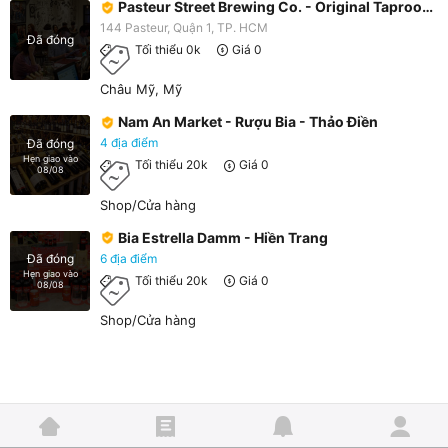
Pasteur Street Brewing Co. - Original Taproom & Restaurant
144 Pasteur, Quận 1, TP. HCM
Đã đóng
Tối thiểu 0k
Giá 0
Châu Mỹ, Mỹ
Nam An Market - Rượu Bia - Thảo Điền
4 địa điểm
Đã đóng
Hẹn giao vào
Tối thiểu 20k
Giá 0
08/08
Shop/Cửa hàng
Bia Estrella Damm - Hiền Trang
6 địa điểm
Đã đóng
Hẹn giao vào
Tối thiểu 20k
Giá 0
08/08
Shop/Cửa hàng