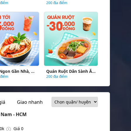
 điểm
200 địa điểm
Quán Ngon Gần Nhà, Giảm Tới 35.000Đ
Quán Ruột Dân Sành Ăn - Giảm 30.000Đ
 điểm
200 địa điểm
giá
Giao nhanh
 Nam - HCM
20k
Giá 0