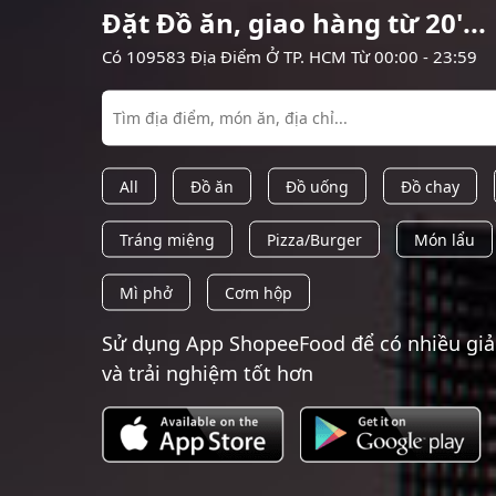
Đặt Đồ ăn, giao hàng từ 20'...
Có 109583 Địa Điểm Ở TP. HCM Từ 00:00 - 23:59
All
Đồ ăn
Đồ uống
Đồ chay
Tráng miệng
Pizza/Burger
Món lẩu
Mì phở
Cơm hộp
Sử dụng App ShopeeFood để có nhiều gi
và trải nghiệm tốt hơn