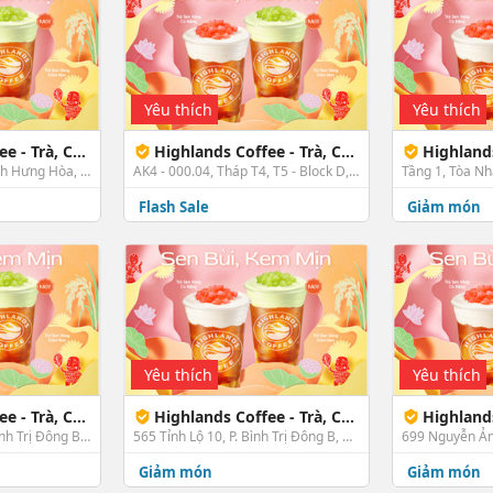
Yêu thích
Yêu thích
Bánh - 457 Hương Lộ 3
Highlands Coffee - Trà, Cà Phê & Bánh - Akari City Bình Tân
Highlands Coffee
457 Hương Lộ 3, P. Bình Hưng Hòa, Bình Tân, TP. HCM
AK4 - 000.04, Tháp T4, T5 - Block D, Chung Cư Hoàng Nam (Akari City), P.An Lạc, Bình Tân, TP. HCM
Flash Sale
Giảm món
Yêu thích
Yêu thích
& Bánh - 183 Tên Lửa
Highlands Coffee - Trà, Cà Phê & Bánh - 565 Tĩnh Lộ 10
Highlands Coffee - Trà
183-185 Tên Lửa, P. Bình Trị Đông B, Bình Tân, TP. HCM
565 Tỉnh Lộ 10, P. Bình Trị Đông B, Bình Tân, TP. HCM
Giảm món
Giảm món