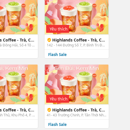
Yêu thích
 - Trà, Cà Phê & Bánh - Tô Ký
Highlands Coffee - Trà, Cà Phê & Bánh - No 7 Bình Tân FC
Tầng 1, Tòa Nhà Đông Hải, Số 4 Tô Ký, P. Tân Chánh Hiệp, Quận 12, TP. HCM
142 - 144 Đường Số 7, P. Bình Trị Đông B, Bình Tân, TP. HCM
Flash Sale
Yêu thích
, Cà Phê & Bánh - Nguyễn Ảnh Thủ 2 D12
Highlands Coffee - Trà, Cà Phê & Bánh - 41 - 43 Trường Chinh, Q12
699 Nguyễn Ảnh Thủ, Khu Phố 4, P. Hiệp Thành, Quận 12, TP. HCM
41- 43 Trường Chinh, P. Tân Thới Nhất, Quận 12, TP. HCM
Flash Sale