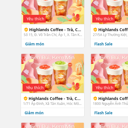
Yêu thích
Yêu thích
Highlands Coffee - Trà, Cà Phê & Bánh - BV Nhi Đồng Thành phố
Highlands Coffee - Trà, Cà Phê & B
Số 15, Đ. Võ Trần Chí, Ấp 1, X. Tân Kiên, Bình Chánh, TP. HCM
Giảm món
Flash Sale
Yêu thích
Yêu thích
Highlands Coffee - Trà, Cà Phê & Bánh - Lê Thị Hà
Highlands Coffee - Trà, Cà Phê & Bánh - 
1/71 Ấp Đình, Xã Tân Xuân, Hóc Môn, TP. HCM
Giảm món
Flash Sale