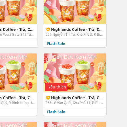
, Cà Phê & Bánh - West Gate Bình Chánh
Highlands Coffee - Trà, Cà Phê & Bánh - 229 Nguyễn Thị Tú
C2-15 Chung Cư West Gate 349 Tân Túc, TT. Tân Túc, Bình Chánh, TP. HCM
229 Nguyễn Thị Tú, Khu Phố 3, P. Bình Hưng Hòa B, Bình Tân, TP. HCM
Flash Sale
Yêu thích
à, Cà Phê & Bánh - 925 Tân Kỳ Tân Quý
Highlands Coffee - Trà, Cà Phê & Bánh - 366 Lê Văn Quới
925 Tân Kỳ Tân Quý, P. Bình Hưng Hoà A, Bình Tân, TP. HCM
366 Lê Văn Quới, Khu Phố 11, P. Bình Hưng Hòa, Bình Tân, TP. HCM
Flash Sale