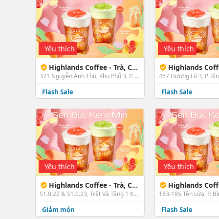
Yêu thích
Yêu thích
Highlands Coffee - Trà, Cà Phê & Bánh - Trung Mỹ Tây
Highlands Coffee - Trà, Cà Phê & 
371 Nguyễn Ảnh Thủ, Khu Phố 3, P. Trung Mỹ Tây, Quận 12, TP. HCM
Flash Sale
Flash Sale
Yêu thích
Yêu thích
Highlands Coffee - Trà, Cà Phê & Bánh - Celadon Tân Phú
Highlands Coffee - Trà, Cà Phê 
S1.0.22 & S1.0.23, Trệt Và Tầng 1 Khối Đế P1 Khu Chung Cư A5, Số 3 Đường N1, P. Sơn Kỳ, Tân Phú, TP. HCM
Giảm món
Flash Sale