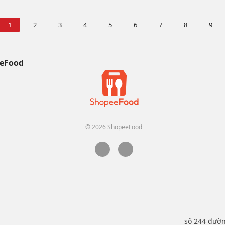
1
2
3
4
5
6
7
8
9
eFood
© 2026 ShopeeFood
số 244 đườ