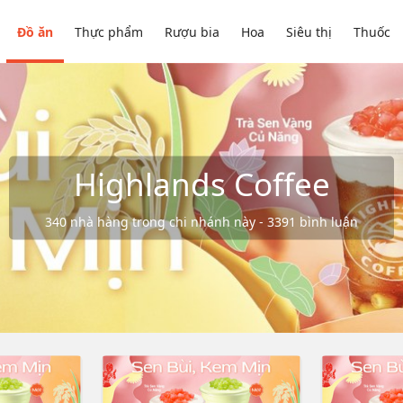
Đồ ăn
Thực phẩm
Rượu bia
Hoa
Siêu thị
Thuốc
Highlands Coffee
340 nhà hàng trong chi nhánh này - 3391 bình luận