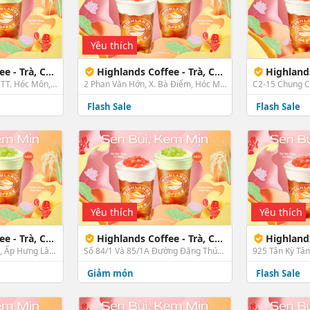
Yêu thích
ánh - Lý Thường Kiệt HM
Highlands Coffee - Trà, Cà Phê & Bánh - 2 Phan Văn Hớn
Highlands Coffee - Trà
27/5A Lý Thường Kiệt, TT. Hóc Môn, Hóc Môn, TP. HCM
2 Phan Văn Hớn, X. Bà Điểm, Hóc Môn, TP. HCM
Flash Sale
Flash Sale
Yêu thích
Yêu thích
1800 Nguyễn Ảnh Thủ Hóc Môn
Highlands Coffee - Trà, Cà Phê & Bánh - Đặng Thúc Vịnh
Highlands Coffee - Tr
1800 Nguyễn Ảnh Thủ, Ấp Hưng Lân, X. Bà Điểm, Hóc Môn, TP. HCM
Số 84/1 Và 85/1A Đường Đặng Thúc Vịnh, Ấp Tam Đông, X. Thới Tam Thôn, Hóc Môn, TP. HCM
Giảm món
Flash Sale