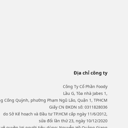
Địa chỉ công ty
Công Ty Cổ Phần Foody
Lầu G, Tòa nhà Jabes 1,
ng Cống Quỳnh, phường Phạm Ngũ Lão, Quận 1, TPHCM
Giấy CN ĐKDN số: 0311828036
do Sở Kế hoạch và Đầu tư TP.HCM cấp ngày 11/6/2012,
sửa đổi lần thứ 23, ngày 10/12/2020
o vệ quyền lợi người tiêu dùng: Nguyễn Hồ Quảng Giang