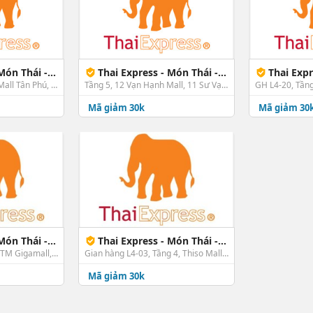
AEON Mall Tân Phú
Thai Express - Món Thái - Vạn Hạnh Mall
Thai Express 
Tầng 3, Tầng 3 AEON Mall Tân Phú, 30 Bờ Bao Tân Thắng, P. Sơn Kỳ, Tân Phú, TP. HCM
Tầng 5, 12 Vạn Hạnh Mall, 11 Sư Vạn Hạnh, P. 12, Quận 10, TP. HCM
Mã giảm 30k
Mã giảm 30
hái - Gigamall
Thai Express - Món Thái - Thiso Mall Sala
GH L4-09A, Tầng 4, TTTM Gigamall, Số 240-242 Phạm Văn Đồng, P. Hiệp Bình Chánh, Thành Phố Thủ Đức, TP. HCM
Gian hàng L4-03, Tầng 4, Thiso Mall Sala, số 8 - 10 đường Mai Chí Thọ, P. Thủ Thiêm, Thành Phố Thủ Đức, TP. HCM
Mã giảm 30k