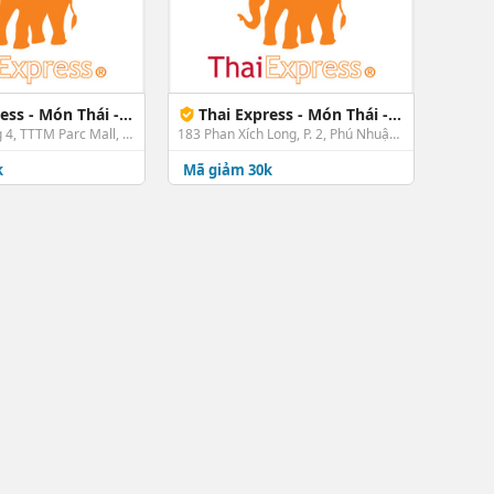
- Món Thái - PARC MALL
Thai Express - Món Thái - Phan Xích Long
GH L4-20, Tầng 4, TTTM Parc Mall, 547-549 Đường Tạ Quang Bửu, P. 4, Quận 8, TP. HCM
183 Phan Xích Long, P. 2, Phú Nhuận, TP. HCM
k
Mã giảm 30k