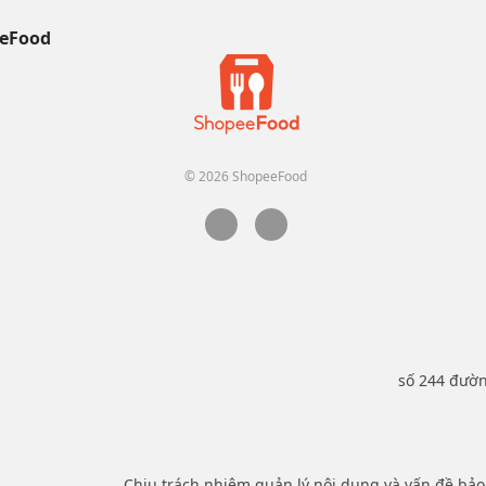
eFood
© 2026 ShopeeFood
số 244 đườ
Chịu trách nhiệm quản lý nội dung và vấn đề bả