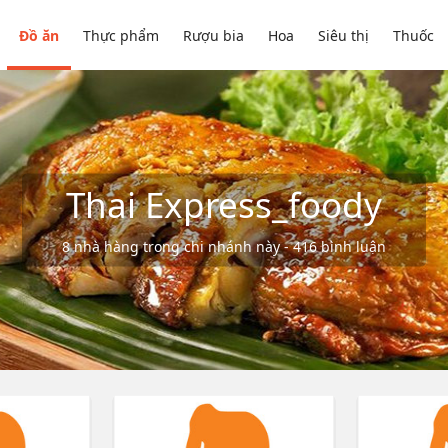
Đồ ăn
Thực phẩm
Rượu bia
Hoa
Siêu thị
Thuốc
Thai Express_foody
8 nhà hàng trong chi nhánh này - 416 bình luận