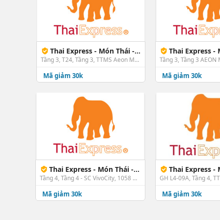
Thai Express - Món Thái - AEON Mall Bình Tân
Thai Express - Món Thái - 
Tầng 3, T24, Tầng 3, TTMS Aeon Mall Bình Tân - 01 Đướng số 17A, Khu phố 11, P. Bình Trị Đông B, Bình Tân, TP. HCM
Mã giảm 30k
Mã giảm 30k
Thai Express - Món Thái - SC VivoCity
Thai Express - Món T
Tầng 4, Tầng 4 - SC VivoCity, 1058 Nguyễn Văn Linh, KP. 1, P. Tân Phong, Quận 7, TP. HCM
Mã giảm 30k
Mã giảm 30k