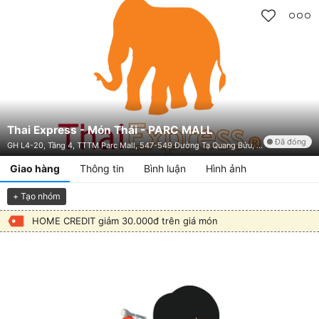
Thai Express - Món Thái - PARC MALL
Đã đóng
GH L4-20, Tầng 4, TTTM Parc Mall, 547-549 Đường Tạ Quang Bửu, P. 4, Quận 8, TP. HCM
Giao hàng
Thông tin
Bình luận
Hình ảnh
+ Tạo nhóm
HOME CREDIT giảm 30.000đ trên giá món