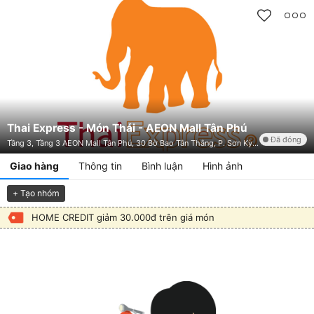
Thai Express - Món Thái - AEON Mall Tân Phú
Đã đóng
Tầng 3, Tầng 3 AEON Mall Tân Phú, 30 Bờ Bao Tân Thắng, P. Sơn Kỳ, Tân Phú, TP. HCM
Giao hàng
Thông tin
Bình luận
Hình ảnh
+ Tạo nhóm
HOME CREDIT giảm 30.000đ trên giá món