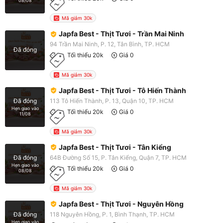
08/08
Mã giảm 30k
Japfa Best - Thịt Tươi - Trần Mai Ninh
94 Trần Mai Ninh, P. 12, Tân Bình, TP. HCM
Đã đóng
Tối thiểu 20k
Giá 0
Mã giảm 30k
Japfa Best - Thịt Tươi - Tô Hiến Thành
113 Tô Hiến Thành, P. 13, Quận 10, TP. HCM
Đã đóng
Hẹn giao vào
Tối thiểu 20k
Giá 0
11/08
Mã giảm 30k
Japfa Best - Thịt Tươi - Tân Kiểng
64B Đường Số 15, P. Tân Kiểng, Quận 7, TP. HCM
Đã đóng
Hẹn giao vào
Tối thiểu 20k
Giá 0
08/08
Mã giảm 30k
Japfa Best - Thịt Tươi - Nguyên Hồng
118 Nguyên Hồng, P. 1, Bình Thạnh, TP. HCM
Đã đóng
Hẹn giao vào