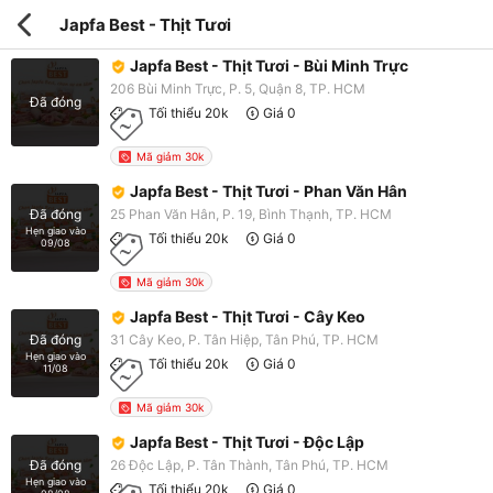
Japfa Best - Thịt Tươi
Japfa Best - Thịt Tươi - Bùi Minh Trực
206 Bùi Minh Trực, P. 5, Quận 8, TP. HCM
Đã đóng
Tối thiểu 20k
Giá 0
Mã giảm 30k
Japfa Best - Thịt Tươi - Phan Văn Hân
25 Phan Văn Hân, P. 19, Bình Thạnh, TP. HCM
Đã đóng
Hẹn giao vào
Tối thiểu 20k
Giá 0
09/08
Mã giảm 30k
Japfa Best - Thịt Tươi - Cây Keo
31 Cây Keo, P. Tân Hiệp, Tân Phú, TP. HCM
Đã đóng
Hẹn giao vào
Tối thiểu 20k
Giá 0
11/08
Mã giảm 30k
Japfa Best - Thịt Tươi - Độc Lập
26 Độc Lập, P. Tân Thành, Tân Phú, TP. HCM
Đã đóng
Hẹn giao vào
Tối thiểu 20k
Giá 0