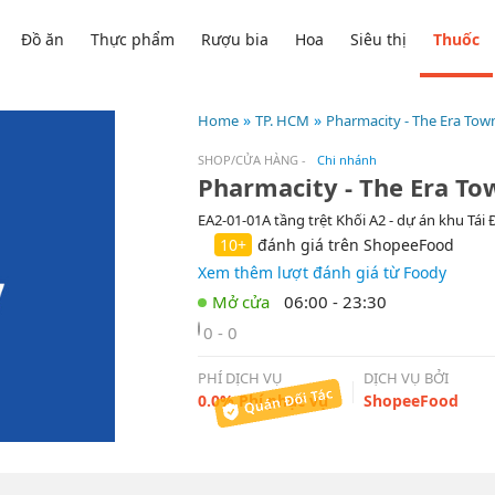
Đồ ăn
Thực phẩm
Rượu bia
Hoa
Siêu thị
Thuốc
Home
TP. HCM
Pharmacity - The Era Tow
SHOP/CỬA HÀNG
-
Chi nhánh
Pharmacity - The Era To
EA2-01-01A tầng trệt Khối A2 - dự án khu Tái
10+
đánh giá trên ShopeeFood
Xem thêm lượt đánh giá từ Foody
06:00 - 23:30
0 - 0
PHÍ DỊCH VỤ
DỊCH VỤ BỞI
0.0% Phí phục vụ
ShopeeFood