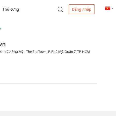
Thú cưng
Đăng nhập
n
wn
 Định Cư Phú Mỹ - The Era Town, P. Phú Mỹ, Quận 7, TP. HCM