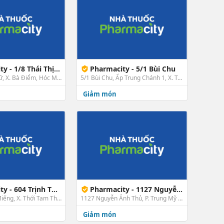
/8 Thái Thị Giữ, Hóc Môn
Pharmacity - 5/1 Bùi Chu
1/8 Thái Thị Giữ, X. Bà Điểm, Hóc Môn, TP. HCM
5/1 Bùi Chu, Ấp Trung Chánh 1, X. Trung Chánh, Hóc Môn, TP. HCM
Giảm món
4 Trịnh Thị Miếng, Hóc Môn
Pharmacity - 1127 Nguyễn Ảnh Thủ
604 Trịnh Thị Miếng, X. Thới Tam Thôn, Hóc Môn, TP. HCM
1127 Nguyễn Ảnh Thủ, P. Trung Mỹ Tây, Quận 12, TP. HCM
Giảm món