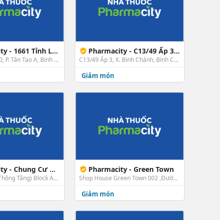
 - 1661 Tỉnh Lộ 10
Pharmacity - C13/49 Ấp 3 Xã Bình Chánh, Bình Chánh
1661 Tỉnh Lộ 10, P. Tân Tạo A, Bình Tân, TP. HCM
C13/49 Ấp 3, X. Bình Chánh, Bình Chánh, TP. HCM
Giảm món
- Chung Cư Westgate
Pharmacity - Green Town
0.05 Lầu Trệt (Thông Tầng) Block A1 Chung Cư Westgate, Tân Túc, Khu Phố 4, TT. Tân Túc, Bình Chánh, TP. HCM
Shop House Green Town 002 ,Đường Số 3, P. Bình Hưng Hòa, Bình Tân, TP. HCM
Giảm món