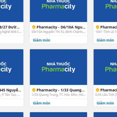
 1A, Bình Chánh
Pharmacity - D6/10A Nguyễn Thị Tú
Pharmacity
A8/27 Đường 1A (Công Nghệ Mới Cũ), Ấp 1A, X. Vĩnh Lộc B, Bình Chánh, TP. HCM
D6/10A Nguyễn Thị Tú, Bình Chánh, TP. HCM
Giảm món
Giảm món
guyễn Cửu Phú
Pharmacity - 1/33 Quang Trung
Pharmacity 
4445 Nguyễn Cửu Phú, P. Tân Tạo, Bình Tân, TP. HCM
1/33 Quang Trung, TT. Hóc Môn, Hóc Môn, TP. HCM
Giảm món
Giảm món