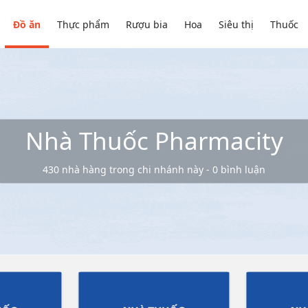
Đồ ăn
Thực phẩm
Rượu bia
Hoa
Siêu thị
Thuốc
Nhà Thuốc Pharmacity
430 nhà hàng trong chi nhánh này - 0 bình luận