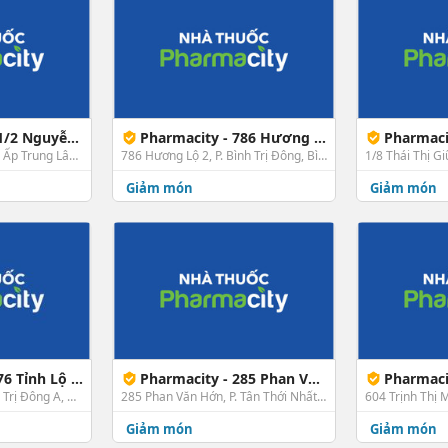
guyễn Ảnh Thủ
Pharmacity - 786 Hương Lộ 2, Bình Tân
Pharmacity - 1
11/2 Nguyễn Ảnh Thủ, Ấp Trung Lân, X. Bà Điểm, Hóc Môn, TP. HCM
786 Hương Lộ 2, P. Bình Trị Đông, Bình Tân, TP. HCM
Giảm món
Giảm món
nh Lộ 10, HCM
Pharmacity - 285 Phan Văn Hớn, Quận 12
Pharmacity - 60
876 Tỉnh Lộ 10, P. Bình Trị Đông A, Bình Tân, TP. HCM
285 Phan Văn Hớn, P. Tân Thới Nhất, Quận 12, TP. HCM
Giảm món
Giảm món