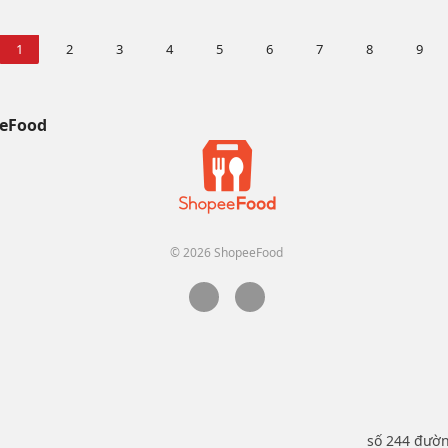
1
2
3
4
5
6
7
8
9
eFood
© 2026 ShopeeFood
số 244 đườ