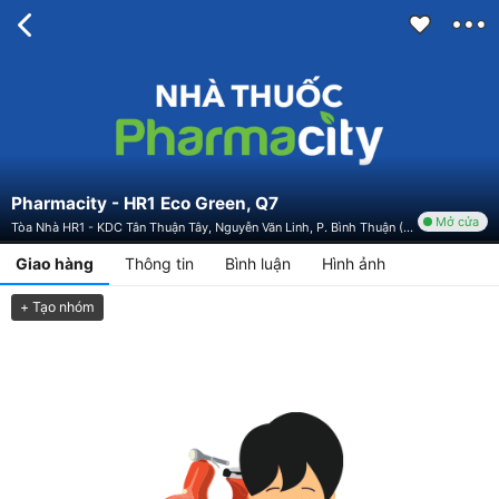
Pharmacity - HR1 Eco Green, Q7
Mở cửa
Tòa Nhà HR1 - KDC Tân Thuận Tây, Nguyễn Văn Linh, P. Bình Thuận (Và P. Tân Thuận Tây), Quận 7, TP. HCM
Giao hàng
Thông tin
Bình luận
Hình ảnh
+ Tạo nhóm