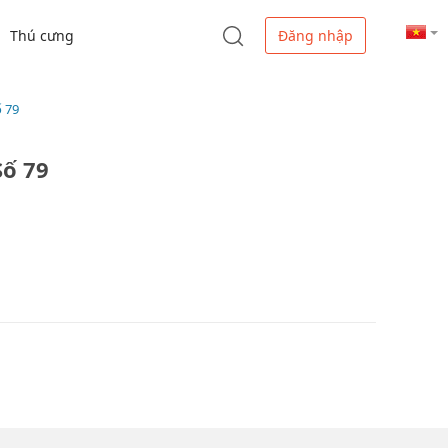
Thú cưng
Đăng nhập
 79
Số 79