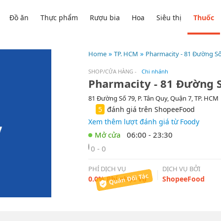
Đồ ăn
Thực phẩm
Rượu bia
Hoa
Siêu thị
Thuốc
Home
TP. HCM
Pharmacity - 81 Đường Số
SHOP/CỬA HÀNG
-
Chi nhánh
Pharmacity - 81 Đường 
81 Đường Số 79, P. Tân Quy, Quận 7, TP. HCM
5
đánh giá trên ShopeeFood
Xem thêm lượt đánh giá từ Foody
06:00 - 23:30
0 - 0
PHÍ DỊCH VỤ
DỊCH VỤ BỞI
0.0% Phí phục vụ
ShopeeFood