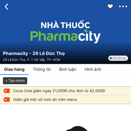
Pharmacity - 29 Lê Đức Thọ
Đã đóng
29 Lê Đức Thọ, P. 7, Gò Vấp, TP. HCM
Giao hàng
Thông tin
Bình luận
Hình ảnh
+ Tạo nhóm
Coca-Cola giảm ngay 21,000Đ cho đơn từ 42,000Đ
Giảm giá một số món ăn trên menu