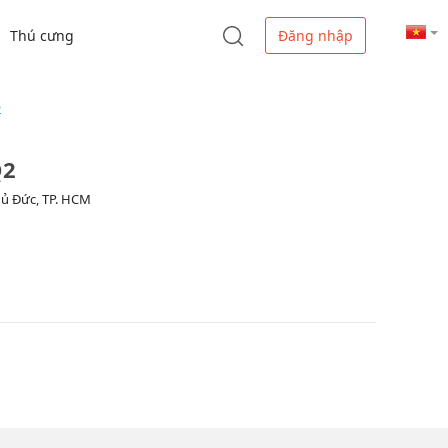
Thú cưng
Đăng nhập
2
Q2
hủ Đức, TP. HCM