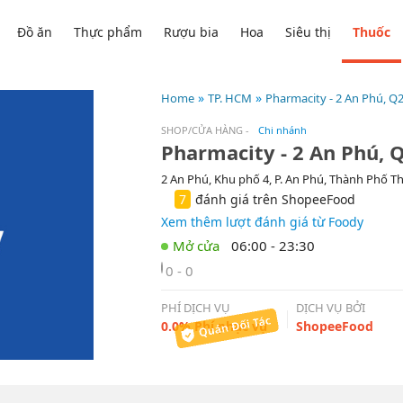
Đồ ăn
Thực phẩm
Rượu bia
Hoa
Siêu thị
Thuốc
Home
TP. HCM
Pharmacity - 2 An Phú, Q
SHOP/CỬA HÀNG
-
Chi nhánh
Pharmacity - 2 An Phú, 
2 An Phú, Khu phố 4, P. An Phú, Thành Phố T
7
đánh giá trên ShopeeFood
Xem thêm lượt đánh giá từ Foody
06:00 - 23:30
0 - 0
PHÍ DỊCH VỤ
DỊCH VỤ BỞI
0.0% Phí phục vụ
ShopeeFood