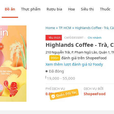
Đồ ăn
Thực phẩm
Rượu bia
Hoa
Siêu thị
Thuốc
Home
TP. HCM
Highlands Coffee - Trà, C
Yêu thích
CAFÉ/DESSERT
-
Chi nhánh
Highlands Coffee - Trà, 
210 Nguyễn Trãi, P. Phạm Ngũ Lão, Quận 1, 
999+
đánh giá trên ShopeeFood
Xem thêm lượt đánh giá từ Foody
19,000 - 55,000
PHÍ DỊCH VỤ
DỊCH VỤ BỞI
0.0% Phí phục vụ
ShopeeFood