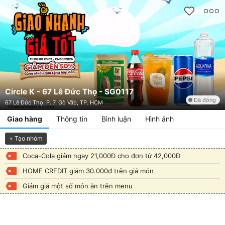
Circle K - 67 Lê Đức Thọ - SG0117
Đã đóng
67 Lê Đức Thọ, P. 7, Gò Vấp, TP. HCM
Giao hàng
Thông tin
Bình luận
Hình ảnh
+ Tạo nhóm
Coca-Cola giảm ngay 21,000Đ cho đơn từ 42,000Đ
HOME CREDIT giảm 30.000đ trên giá món
Giảm giá một số món ăn trên menu