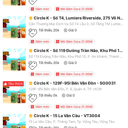
Giảm món
Mã Giảm Coca 21.000đ
Circle K - Số T4, Lumiere Riverside, 275 Võ Nguyên Giáp - SG0334
Căn Thương Mại Dịch Vụ Số T4 Lầu 0, Số Tầng TM Lumiere Riverside, 275 Võ Nguyên Giáp, P. An Phú, Thành Phố Thủ Đức, TP. HCM
Tối thiểu 20k
Giá 0
Giảm món
Mã Giảm Coca 21.000đ
Circle K - Số 119 Đường Trần Não, Khu Phố 10 - SG0341
Số 119 Đường Trần Não, Khu Phố 10, P. An Khánh, Thành Phố Thủ Đức, TP. HCM
Tối thiểu 20k
Giá 0
Giảm món
Mã Giảm Coca 21.000đ
Circle K - 129F-95I Bến Vân Đồn - SG0031
Yêu thích
129F-95I Bến Vân Đồn, P. 6, Quận 4, TP. HCM
Tối thiểu 0k
Giá 0
Giảm món
Mã Giảm Coca 21.000đ
Circle K - 15 La Văn Cầu - VT3004
15 La Văn Cầu, P. Thắng Tam, Tp. Vũng Tàu, Vũng Tàu
Tối thiểu 20k
Giá 0