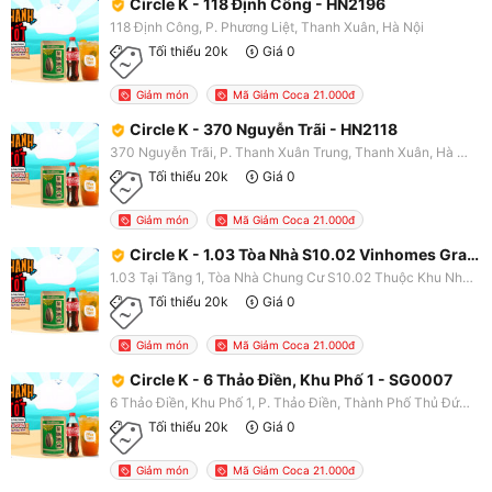
Circle K - 118 Định Công - HN2196
118 Định Công, P. Phương Liệt, Thanh Xuân, Hà Nội
Tối thiểu 20k
Giá 0
Giảm món
Mã Giảm Coca 21.000đ
Circle K - 370 Nguyễn Trãi - HN2118
370 Nguyễn Trãi, P. Thanh Xuân Trung, Thanh Xuân, Hà Nội
Tối thiểu 20k
Giá 0
Giảm món
Mã Giảm Coca 21.000đ
Circle K - 1.03 Tòa Nhà S10.02 Vinhomes Grand Park - SG0326
1.03 Tại Tầng 1, Tòa Nhà Chung Cư S10.02 Thuộc Khu Nhà Ở Cao Tầng - Dự Án Khu Dân Cư Và Công Viên Phước Thiện Tại Số 88 Đường Phước Thiện, Khu Phố Phước Thiện, P. Long Bình, Thành Phố Thủ Đức, TP. HCM
Tối thiểu 20k
Giá 0
Giảm món
Mã Giảm Coca 21.000đ
Circle K - 6 Thảo Điền, Khu Phố 1 - SG0007
6 Thảo Điền, Khu Phố 1, P. Thảo Điền, Thành Phố Thủ Đức, TP. HCM
Tối thiểu 20k
Giá 0
Giảm món
Mã Giảm Coca 21.000đ