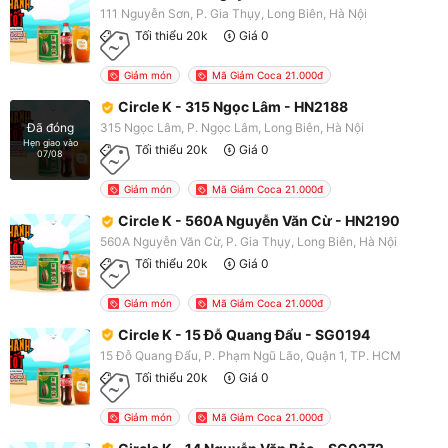
111 Nguyễn Sơn, P. Gia Thụy, Long Biên, Hà Nội
Tối thiểu 20k
Giá 0
Giảm món
Mã Giảm Coca 21.000đ
Circle K - 315 Ngọc Lâm - HN2188
315 Ngọc Lâm, P. Ngọc Lâm, Long Biên, Hà Nội
Đã đóng
Hẹn giao vào
Tối thiểu 20k
Giá 0
07/08
Giảm món
Mã Giảm Coca 21.000đ
Circle K - 560A Nguyễn Văn Cừ - HN2190
560A Nguyễn Văn Cừ, P. Gia Thụy, Long Biên, Hà Nội
Tối thiểu 20k
Giá 0
Giảm món
Mã Giảm Coca 21.000đ
Circle K - 15 Đỗ Quang Đẩu - SG0194
15 Đỗ Quang Đẩu, P. Phạm Ngũ Lão, Quận 1, TP. HCM
Tối thiểu 20k
Giá 0
Giảm món
Mã Giảm Coca 21.000đ