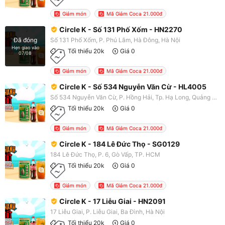
Giảm món
Mã Giảm Coca 21.000đ
Circle K - Số 131 Phố Xốm - HN2270
Số 131 Phố Xốm, P. Phú Lãm, Hà Đông, Hà Nội
Đã đóng
Hẹn giao vào
Tối thiểu 20k
Giá 0
07/08
Giảm món
Mã Giảm Coca 21.000đ
Circle K - Số 534 Nguyễn Văn Cừ - HL4005
Số 534 Nguyễn Văn Cừ, P. Hồng Hải, Tp. Hạ Long, Quảng Ninh
Tối thiểu 20k
Giá 0
Giảm món
Mã Giảm Coca 21.000đ
Circle K - 184 Lê Đức Thọ - SG0129
184 Lê Đức Thọ, P. 6, Gò Vấp, TP. HCM
Tối thiểu 20k
Giá 0
Giảm món
Mã Giảm Coca 21.000đ
Circle K - 17 Liễu Giai - HN2091
17 Liễu Giai, P. Liễu Giai, Ba Đình, Hà Nội
Tối thiểu 20k
Giá 0