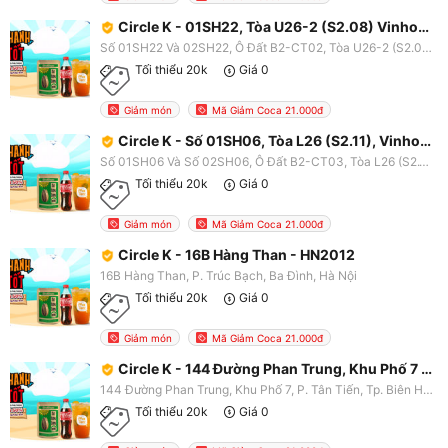
Circle K - 01SH22, Tòa U26-2 (S2.08) Vinhomes Ocean Park - HN2200
Số 01SH22 Và 02SH22, Ô Đất B2-CT02, Tòa U26-2 (S2.08) Dự Án Khu Đô Thị Gia Lâm - Vinhomes Ocean Park, X. Đa Tốn, Gia Lâm, Hà Nội
Tối thiểu 20k
Giá 0
Giảm món
Mã Giảm Coca 21.000đ
Circle K - Số 01SH06, Tòa L26 (S2.11), Vinhomes Ocean Park - HN2202
Số 01SH06 Và Số 02SH06, Ô Đất B2-CT03, Tòa L26 (S2.11), Dự Án Khu Đô Thị Gia Lâm - Vinhomes Ocean Park, X. Đa Tốn, Gia Lâm, Hà Nội
Tối thiểu 20k
Giá 0
Giảm món
Mã Giảm Coca 21.000đ
Circle K - 16B Hàng Than - HN2012
16B Hàng Than, P. Trúc Bạch, Ba Đình, Hà Nội
Tối thiểu 20k
Giá 0
Giảm món
Mã Giảm Coca 21.000đ
Circle K - 144 Đường Phan Trung, Khu Phố 7 - BD7007
144 Đường Phan Trung, Khu Phố 7, P. Tân Tiến, Tp. Biên Hòa, Đồng Nai
Tối thiểu 20k
Giá 0