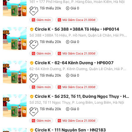
161 + 177 Phố Hàng Bạc, P. Hàng Đào, Hoàn Kiếm, Hà Nội
Tối thiểu 20k
Giá 0
Giảm món
Mã Giảm Coca 21.000đ
Circle K - Số 388 +388A Tô Hiệu - HP6014
Số 388 +388A Tô Hiệu, P. Hồ Nam, Quận Lê Chân, Hải Phòng
Tối thiểu 20k
Giá 0
Giảm món
Mã Giảm Coca 21.000đ
Circle K - 62-64 Kênh Dương - HP6007
62-64 Kênh Dương, P. Kênh Dương, Quận Lê Chân, Hải Phòng
Tối thiểu 20k
Giá 0
Giảm món
Mã Giảm Coca 21.000đ
Circle K - Số 252, Tổ 11, Đường Ngọc Thụy - HN2185
Số 252, Tổ 11 Ngọc Thụy, P. Long Biên, Long Biên, Hà Nội
Tối thiểu 20k
Giá 0
Giảm món
Mã Giảm Coca 21.000đ
Circle K - 111 Nguyễn Sơn - HN2183