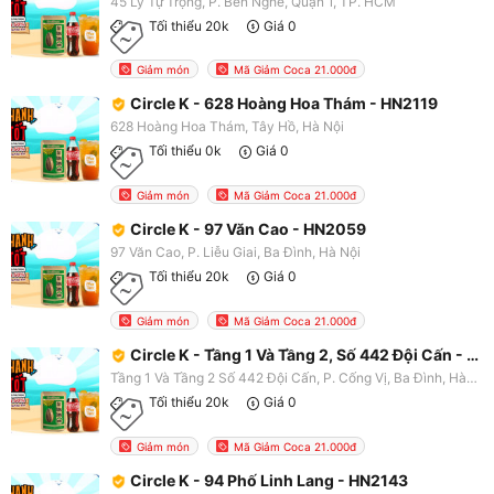
45 Lý Tự Trọng, P. Bến Nghé, Quận 1, TP. HCM
Tối thiểu 20k
Giá 0
Giảm món
Mã Giảm Coca 21.000đ
Circle K - 628 Hoàng Hoa Thám - HN2119
628 Hoàng Hoa Thám, Tây Hồ, Hà Nội
Tối thiểu 0k
Giá 0
Giảm món
Mã Giảm Coca 21.000đ
Circle K - 97 Văn Cao - HN2059
97 Văn Cao, P. Liễu Giai, Ba Đình, Hà Nội
Tối thiểu 20k
Giá 0
Giảm món
Mã Giảm Coca 21.000đ
Circle K - Tầng 1 Và Tầng 2, Số 442 Đội Cấn - HN2113
Tầng 1 Và Tầng 2 Số 442 Đội Cấn, P. Cống Vị, Ba Đình, Hà Nội
Tối thiểu 20k
Giá 0
Giảm món
Mã Giảm Coca 21.000đ
Circle K - 94 Phố Linh Lang - HN2143