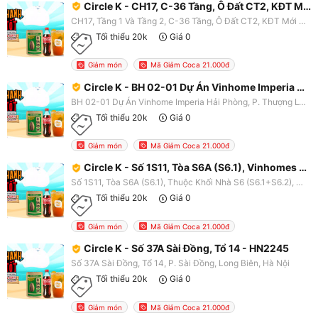
Circle K - CH17, C-36 Tầng, Ô Đất CT2, KĐT Mới Kim Văn - HN2087
CH17, Tầng 1 Và Tầng 2, C-36 Tầng, Ô Đất CT2, KĐT Mới Kim Văn - Kim Lũ, P. Đại Kim, Hoàng Mai, Hà Nội
Tối thiểu 20k
Giá 0
Giảm món
Mã Giảm Coca 21.000đ
Circle K - BH 02-01 Dự Án Vinhome Imperia Hải Phòng - HP6003
BH 02-01 Dự Án Vinhome Imperia Hải Phòng, P. Thượng Lý, Quận Hồng Bàng, Hải Phòng
Tối thiểu 20k
Giá 0
Giảm món
Mã Giảm Coca 21.000đ
Circle K - Số 1S11, Tòa S6A (S6.1), Vinhomes Symphony - HN2205
Số 1S11, Tòa S6A (S6.1), Thuộc Khối Nhà S6 (S6.1+S6.2), Khu Công Trình Công Cộng, Thương Mại, Dịch Vụ Và Nhà Ở (Vinhomes Symphony), Lô Đất G4*-HH16, P. Long Biên, Long Biên, Hà Nội
Tối thiểu 20k
Giá 0
Giảm món
Mã Giảm Coca 21.000đ
Circle K - Số 37A Sài Đồng, Tổ 14 - HN2245
Số 37A Sài Đồng, Tổ 14, P. Sài Đồng, Long Biên, Hà Nội
Tối thiểu 20k
Giá 0
Giảm món
Mã Giảm Coca 21.000đ