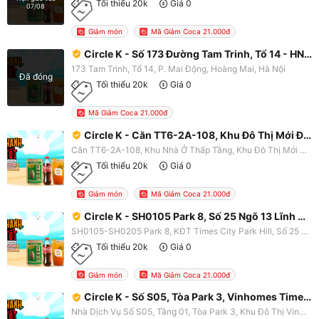
Tối thiểu 20k
Giá 0
07/08
Giảm món
Mã Giảm Coca 21.000đ
Circle K - Số 173 Đường Tam Trinh, Tổ 14 - HN2208
173 Tam Trinh, Tổ 14, P. Mai Động, Hoàng Mai, Hà Nội
Đã đóng
Tối thiểu 20k
Giá 0
Mã Giảm Coca 21.000đ
Circle K - Căn TT6-2A-108, Khu Đô Thị Mới Đại Kim - HN2258
Căn TT6-2A-108, Khu Nhà Ở Thấp Tầng, Khu Đô Thị Mới Đại Kim, P. Định Công, Hoàng Mai, Hà Nội
Tối thiểu 20k
Giá 0
Giảm món
Mã Giảm Coca 21.000đ
Circle K - SH0105 Park 8, Số 25 Ngõ 13 Lĩnh Nam - HN2189
SH0105-SH0205 Park 8, KĐT Times City Park Hill, Số 25 Ngõ 13 Lĩnh Nam, P. Mai Động, Hoàng Mai, Hà Nội
Tối thiểu 20k
Giá 0
Giảm món
Mã Giảm Coca 21.000đ
Circle K - Số S05, Tòa Park 3, Vinhomes Time City Park Hill - HN2221
Nhà Dịch Vụ Số S05, Tầng 01, Tòa Park 3, Khu Đô Thị Vinhomes Time City Park Hill, 25 Ngõ 13 Lĩnh Nam, P. Mai Động, Hoàng Mai, Hà Nội