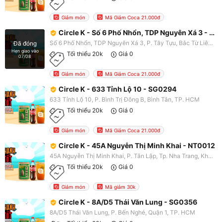
Giảm món
Mã Giảm Coca 21.000đ
Circle K - Số 6 Phố Nhổn, TDP Nguyên Xá 3 - HN2267
Số 6 Phố Nhổn, TDP Nguyên Xá 3, P. Tây Tựu, Bắc Từ Liêm, Hà Nội
Đã đóng
Hẹn giao vào
Tối thiểu 20k
Giá 0
07/08
Giảm món
Mã Giảm Coca 21.000đ
Circle K - 633 Tỉnh Lộ 10 - SG0294
633 Tỉnh Lộ 10, P. Bình Trị Đông B, Bình Tân, TP. HCM
Tối thiểu 20k
Giá 0
Giảm món
Mã Giảm Coca 21.000đ
Circle K - 45A Nguyễn Thị Minh Khai - NT0012
45A Nguyễn Thị Minh Khai, P. Tân Lập, Tp. Nha Trang, Khánh Hoà
Tối thiểu 20k
Giá 0
Giảm món
Mã giảm 30k
Circle K - 8A/D5 Thái Văn Lung - SG0356
8A/D5 Thái Văn Lung, P. Bến Nghé, Quận 1, TP. HCM