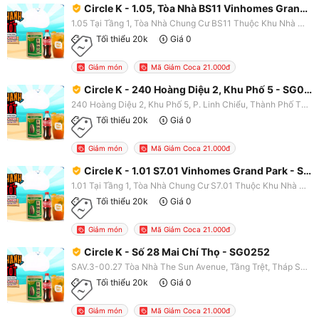
Circle K - 1.05, Tòa Nhà BS11 Vinhomes Grand Park - SG0335
1.05 Tại Tầng 1, Tòa Nhà Chung Cư BS11 Thuộc Khu Nhà Ở Cao Tầng - Dự Án Khu Dân Cư Và Công Viên Phước Thiện Tại Số 88 Đường Phước Thiện, Khu Phố Phước Thiện, P. Long Bình, Thành Phố Thủ Đức, TP. HCM
Tối thiểu 20k
Giá 0
Giảm món
Mã Giảm Coca 21.000đ
Circle K - 240 Hoàng Diệu 2, Khu Phố 5 - SG0330
240 Hoàng Diệu 2, Khu Phố 5, P. Linh Chiểu, Thành Phố Thủ Đức, TP. HCM
Tối thiểu 20k
Giá 0
Giảm món
Mã Giảm Coca 21.000đ
Circle K - 1.01 S7.01 Vinhomes Grand Park - SG0339
1.01 Tại Tầng 1, Tòa Nhà Chung Cư S7.01 Thuộc Khu Nhà Ở Cao Tầng - Dự Án Khu Dân Cư Và Công Viên Phước Thiện Tại Số 88 Đường Phước Thiện, Khu Phố Phước Thiện, P. Long Thạnh Mỹ, Thành Phố Thủ Đức, TP. HCM
Tối thiểu 20k
Giá 0
Giảm món
Mã Giảm Coca 21.000đ
Circle K - Số 28 Mai Chí Thọ - SG0252
SAV.3-00.27 Tòa Nhà The Sun Avenue, Tầng Trệt, Tháp S3, Số 28 Mai Chí Thọ, P. An Phú, Thành Phố Thủ Đức, TP. HCM
Tối thiểu 20k
Giá 0
Giảm món
Mã Giảm Coca 21.000đ