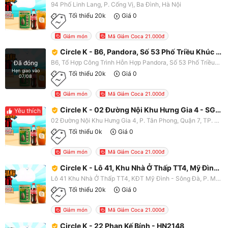
94 Phố Linh Lang, P. Cống Vị, Ba Đình, Hà Nội
Tối thiểu 20k
Giá 0
Giảm món
Mã Giảm Coca 21.000đ
Circle K - B6, Pandora, Số 53 Phố Triều Khúc - HN2217
B6, Tổ Hợp Công Trình Hỗn Hợp Pandora, Số 53 Phố Triều Khúc, P. Thanh Xuân Bắc, Thanh Xuân, Hà Nội
Đã đóng
Hẹn giao vào
Tối thiểu 20k
Giá 0
07/08
Giảm món
Mã Giảm Coca 21.000đ
Circle K - 02 Đường Nội Khu Hưng Gia 4 - SG0200
Yêu thích
02 Đường Nội Khu Hưng Gia 4, P. Tân Phong, Quận 7, TP. HCM
Tối thiểu 0k
Giá 0
Giảm món
Mã Giảm Coca 21.000đ
Circle K - Lô 41, Khu Nhà Ở Thấp TT4, Mỹ Đình, Sông Đà - HN2174
Lô 41 Khu Nhà Ở Thấp TT4, KĐT Mỹ Đình - Sông Đà, P. Mỹ Đình, Nam Từ Liêm, Hà Nội
Tối thiểu 20k
Giá 0
Giảm món
Mã Giảm Coca 21.000đ
Circle K - 22 Phan Kế Bính - HN2148