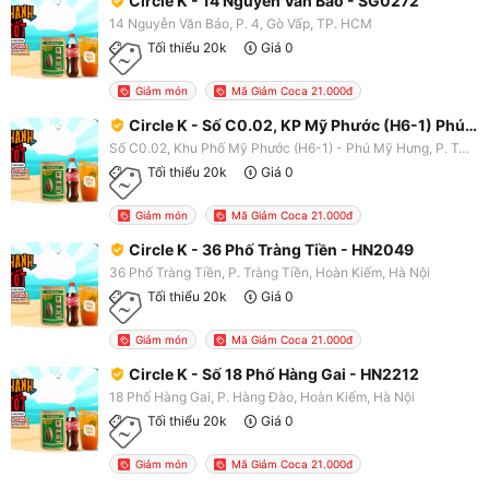
Circle K - 14 Nguyễn Văn Bảo - SG0272
14 Nguyễn Văn Bảo, P. 4, Gò Vấp, TP. HCM
Tối thiểu 20k
Giá 0
Giảm món
Mã Giảm Coca 21.000đ
Circle K - Số C0.02, KP Mỹ Phước (H6-1) Phú Mỹ Hưng - SG0133
Số C0.02, Khu Phố Mỹ Phước (H6-1) - Phú Mỹ Hưng, P. Tân Phong, Quận 7, TP. HCM
Tối thiểu 20k
Giá 0
Giảm món
Mã Giảm Coca 21.000đ
Circle K - 36 Phố Tràng Tiền - HN2049
36 Phố Tràng Tiền, P. Tràng Tiền, Hoàn Kiếm, Hà Nội
Tối thiểu 20k
Giá 0
Giảm món
Mã Giảm Coca 21.000đ
Circle K - Số 18 Phố Hàng Gai - HN2212
18 Phố Hàng Gai, P. Hàng Đào, Hoàn Kiếm, Hà Nội
Tối thiểu 20k
Giá 0
Giảm món
Mã Giảm Coca 21.000đ