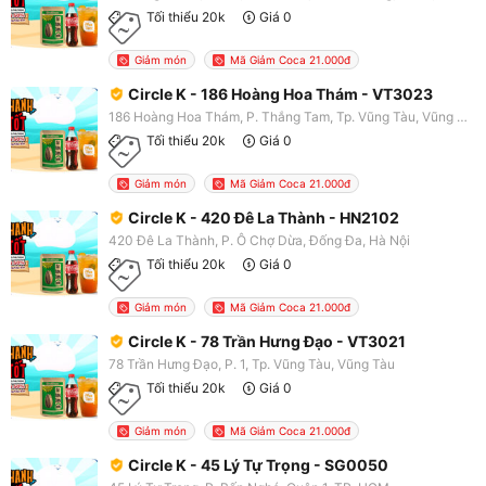
Tối thiểu 20k
Giá 0
Giảm món
Mã Giảm Coca 21.000đ
Circle K - 186 Hoàng Hoa Thám - VT3023
186 Hoàng Hoa Thám, P. Thắng Tam, Tp. Vũng Tàu, Vũng Tàu
Tối thiểu 20k
Giá 0
Giảm món
Mã Giảm Coca 21.000đ
Circle K - 420 Đê La Thành - HN2102
420 Đê La Thành, P. Ô Chợ Dừa, Đống Đa, Hà Nội
Tối thiểu 20k
Giá 0
Giảm món
Mã Giảm Coca 21.000đ
Circle K - 78 Trần Hưng Đạo - VT3021
78 Trần Hưng Đạo, P. 1, Tp. Vũng Tàu, Vũng Tàu
Tối thiểu 20k
Giá 0
Giảm món
Mã Giảm Coca 21.000đ
Circle K - 45 Lý Tự Trọng - SG0050