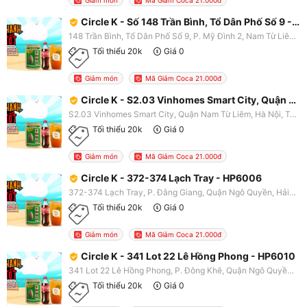
Circle K - Số 148 Trần Bình, Tổ Dân Phố Số 9 - HN2257
148 Trần Bình, Tổ Dân Phố Số 9, P. Mỹ Đình 2, Nam Từ Liêm, Hà Nội
Tối thiểu 20k
Giá 0
Giảm món
Mã Giảm Coca 21.000đ
Circle K - S2.03 Vinhomes Smart City, Quận Nam Từ Liêm - HN2274
S2.03 Vinhomes Smart City, Quận Nam Từ Liêm, Hà Nội, Tây Mỗ, Nam Từ Liêm, Hà Nội, Nam Từ Liêm, Hà Nội
Tối thiểu 20k
Giá 0
Giảm món
Mã Giảm Coca 21.000đ
Circle K - 372-374 Lạch Tray - HP6006
372-374 Lạch Tray, P. Đằng Giang, Quận Ngô Quyền, Hải Phòng
Tối thiểu 20k
Giá 0
Giảm món
Mã Giảm Coca 21.000đ
Circle K - 341 Lot 22 Lê Hồng Phong - HP6010
341 Lot 22 Lê Hồng Phong, P. Đông Khê, Quận Ngô Quyền, Hải Phòng
Tối thiểu 20k
Giá 0