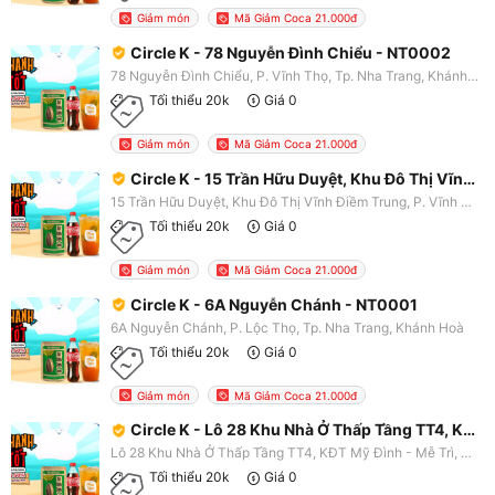
Giảm món
Mã Giảm Coca 21.000đ
Circle K - 78 Nguyễn Đình Chiểu - NT0002
78 Nguyễn Đình Chiểu, P. Vĩnh Thọ, Tp. Nha Trang, Khánh Hoà
Tối thiểu 20k
Giá 0
Giảm món
Mã Giảm Coca 21.000đ
Circle K - 15 Trần Hữu Duyệt, Khu Đô Thị Vĩnh Điềm Trung - NT0003
15 Trần Hữu Duyệt, Khu Đô Thị Vĩnh Điềm Trung, P. Vĩnh Hiệp, Tp. Nha Trang, Khánh Hoà
Tối thiểu 20k
Giá 0
Giảm món
Mã Giảm Coca 21.000đ
Circle K - 6A Nguyễn Chánh - NT0001
6A Nguyễn Chánh, P. Lộc Thọ, Tp. Nha Trang, Khánh Hoà
Tối thiểu 20k
Giá 0
Giảm món
Mã Giảm Coca 21.000đ
Circle K - Lô 28 Khu Nhà Ở Thấp Tầng TT4, KĐT Mỹ Đình - HN2095
Lô 28 Khu Nhà Ở Thấp Tầng TT4, KĐT Mỹ Đình - Mễ Trì, P. Mỹ Đình 1, Nam Từ Liêm, Hà Nội
Tối thiểu 20k
Giá 0