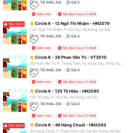
Tối thiểu 20k
Giá 0
Giảm món
Mã Giảm Coca 21.000đ
Circle K - 12 Ngô Thì Nhậm - HN2079
Yêu thích
12A1 Ngô Thì Nhậm, P. Hà Cầu, Hà Đông, Hà Nội
Tối thiểu 20k
Giá 0
Giảm món
Mã Giảm Coca 21.000đ
Circle K - 26 Phan Văn Trị - VT3010
26 Phan Văn Trị, P. Thắng Tam, Tp. Vũng Tàu, Vũng Tàu
Tối thiểu 20k
Giá 0
Giảm món
Mã Giảm Coca 21.000đ
Circle K - 135 Tô Hiệu - HN2085
135 Tô Hiệu, P. Hà Cầu, Hà Đông, Hà Nội
Tối thiểu 20k
Giá 0
Giảm món
Mã Giảm Coca 21.000đ
Circle K - 49 Hàng Chuối - HN2093
Yêu thích
49 Hàng Chuối, P. Phạm Đình Hổ, Hai Bà Trưng, Hà Nội