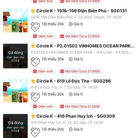
Giảm món
Mã Giảm Coca 21.000đ
Circle K - 197A-199 Điện Biên Phủ - SG0131
197A-199 Điện Biên Phủ, P. 15, Bình Thạnh, TP. HCM
Tối thiểu 20k
Giá 0
Giảm món
Mã Giảm Coca 21.000đ
Circle K - P2.01S02 VINHOMES OCEAN PARK - GIA LAM - HA NOI - HN2259
P2.01S02 VINHOMES OCEAN PARK - GIA LAM - HA NOI, X. Đa Tốn, Gia Lâm, Hà Nội
Đã đóng
Hẹn giao vào
Tối thiểu 20k
Giá 0
07/08
Giảm món
Mã Giảm Coca 21.000đ
Circle K - 619 Lê Đức Thọ - SG0296
619 Lê Đức Thọ, P. 1, Gò Vấp, TP. HCM
Tối thiểu 20k
Giá 0
Giảm món
Mã Giảm Coca 21.000đ
Circle K - 416 Phan Huy Ích - SG0309
416 Phan Huy Ích, P. 12, Gò Vấp, TP. HCM
Đã đóng
Hẹn giao vào
Tối thiểu 20k
Giá 0
07/08