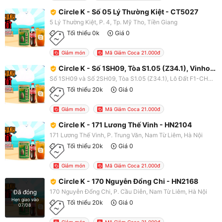
Circle K - Số 05 Lý Thường Kiệt - CT5027
5 Lý Thường Kiệt, P. 4, Tp. Mỹ Tho, Tiền Giang
Tối thiểu 0k
Giá 0
Giảm món
Mã Giảm Coca 21.000đ
Circle K - Số 1SH09, Tòa S1.05 (Z34.1), Vinhomes Park - HN2203
Số 1SH09 và Số 2SH09, Tòa S1.05 (Z34.1), Lô Đất F1-CH01 - 5 KĐT Mới Tây Mỗ - Đại Mỗ - Vinhomes Park (Vinhomes Smart City), P. Tây Mỗ, Nam Từ Liêm, Hà Nội
Tối thiểu 20k
Giá 0
Giảm món
Mã Giảm Coca 21.000đ
Circle K - 171 Lương Thế Vinh - HN2104
171 Lương Thế Vinh, P. Trung Văn, Nam Từ Liêm, Hà Nội
Tối thiểu 20k
Giá 0
Giảm món
Mã Giảm Coca 21.000đ
Circle K - 170 Nguyễn Đổng Chi - HN2168
170 Nguyễn Đổng Chi, P. Cầu Diễn, Nam Từ Liêm, Hà Nội
Đã đóng
Hẹn giao vào
Tối thiểu 20k
Giá 0
07/08
Giảm món
Mã Giảm Coca 21.000đ