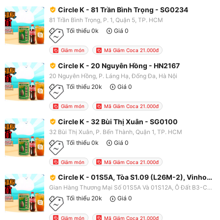
Circle K - 81 Trần Bình Trọng - SG0234
81 Trần Bình Trọng, P. 1, Quận 5, TP. HCM
Tối thiểu 0k
Giá 0
Giảm món
Mã Giảm Coca 21.000đ
Circle K - 20 Nguyên Hồng - HN2167
20 Nguyên Hồng, P. Láng Hạ, Đống Đa, Hà Nội
Tối thiểu 20k
Giá 0
Giảm món
Mã Giảm Coca 21.000đ
Circle K - 32 Bùi Thị Xuân - SG0100
32 Bùi Thị Xuân, P. Bến Thành, Quận 1, TP. HCM
Tối thiểu 0k
Giá 0
Giảm món
Mã Giảm Coca 21.000đ
Circle K - 01S5A, Tòa S1.09 (L26M-2), Vinhomes Ocean Park - HN2239
Gian Hàng Thương Mại Số 01S5A Và 01S12A, Ô Đất B3-CT04, Tòa S1.09 (L26M-2), Dự Án Khu Đô Thị Gia Lâm - Vinhomes Ocean Park, X. Đa Tốn, Gia Lâm, Hà Nội
Tối thiểu 20k
Giá 0
Giảm món
Mã Giảm Coca 21.000đ