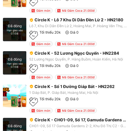
Giảm món
Mã Giảm Coca 21.000đ
Circle K - Lô 7 Khu Di Dân Đền Lừ 2 - HN2180
Lô 7, Khu Di Dân Đền Lừ 2, Hoàng Mai, P .Hoàng Văn Thụ, Hoàng Mai, Hà Nội
Đã đóng
Hẹn giao vào
Tối thiểu 20k
Giá 0
07/08
Giảm món
Mã Giảm Coca 21.000đ
Circle K - 52 Lương Ngọc Quyến - HN2284
52 Lương Ngọc Quyến, P. Hàng Buồm, Hoàn Kiếm, Hà Nội
Đã đóng
Hẹn giao vào
Tối thiểu 20k
Giá 0
07/08
Giảm món
Mã Giảm Coca 21.000đ
Circle K - Số 1 Đường Giáp Bát - HN2262
1 Giáp Bát, P. Giáp Bát, Hoàng Mai, Hà Nội
Tối thiểu 20k
Giá 0
Giảm món
Mã Giảm Coca 21.000đ
Circle K - CH01-09, Số 17, Gamuda Gardens 2-2, Khu Đô Thị C2 - HN2263
CH01-09, Số 17 Gamuda Gardens 2-2, Khu Đô Thị C2 - Gamuda Gardens, P. Trần Phú, Hoàng Mai, Hà Nội
Đã đóng
Hẹn giao vào