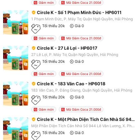
Giảm món
Mã Giảm Coca 21.000đ
Circle K - Số 1 Phạm Minh Đức - HP6011
1 Phạm Minh Đức, P. Máy Tơ, Quận Ngô Quyền, Hải Phòng
Tối thiểu 20k
Giá 0
Giảm món
Mã Giảm Coca 21.000đ
Circle K - 27 Lê Lợi - HP6017
27 Lê Lợi, P. Máy Tơ, Quận Ngô Quyền, Hải Phòng
Tối thiểu 20k
Giá 0
Giảm món
Mã Giảm Coca 21.000đ
Circle K - 183 Văn Cao - HP6018
183 Văn Cao, P. Đằng Giang, Quận Ngô Quyền, Hải Phòng
Tối thiểu 20k
Giá 0
Giảm món
Mã Giảm Coca 21.000đ
Circle K - Một Phần Diện Tích Căn Nhà Số 944 Lê Văn Lương - SG0347
Một Phần Diện Tích Căn Nhà Số 944 Lê Văn Lương, X. Phước Kiển, Nhà Bè, TP. HCM
Tối thiểu 20k
Giá 0