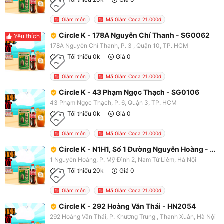
Giảm món
Mã Giảm Coca 21.000đ
Circle K - 178A Nguyễn Chí Thanh - SG0062
Yêu thích
178A Nguyễn Chí Thanh, P. 3 , Quận 10, TP. HCM
Tối thiểu 0k
Giá 0
Giảm món
Mã Giảm Coca 21.000đ
Circle K - 43 Phạm Ngọc Thạch - SG0106
43 Phạm Ngọc Thạch, P. 6, Quận 3, TP. HCM
Tối thiểu 0k
Giá 0
Giảm món
Mã Giảm Coca 21.000đ
Circle K - N1H1, Số 1 Đường Nguyễn Hoàng - HN2048
1 Nguyễn Hoàng, P. Mỹ Đình 2, Nam Từ Liêm, Hà Nội
Tối thiểu 20k
Giá 0
Giảm món
Mã Giảm Coca 21.000đ
Circle K - 292 Hoàng Văn Thái - HN2054
292 Hoàng Văn Thái, P. Khương Trung , Thanh Xuân, Hà Nội