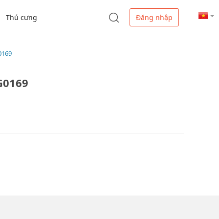
Thú cưng
Đăng nhập
G0169
SG0169