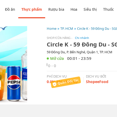
Đồ ăn
Thực phẩm
Rượu bia
Hoa
Siêu thị
Thuốc
Home
TP. HCM
Circle K - 59 Đông Du - S
SHOP/CỬA HÀNG
-
Chi nhánh
Circle K - 59 Đông Du - 
59 Đông Du, P. Bến Nghé, Quận 1, TP. HCM
00:01 - 23:59
0 - 0
PHÍ DỊCH VỤ
DỊCH VỤ BỞI
0.0% Phí phục vụ
ShopeeFood