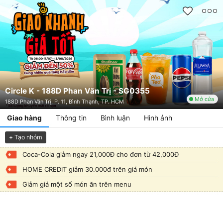
Circle K - 188D Phan Văn Trị - SG0355
Mở cửa
188D Phan Văn Trị, P. 11, Bình Thạnh, TP. HCM
Giao hàng
Thông tin
Bình luận
Hình ảnh
+ Tạo nhóm
Coca-Cola giảm ngay 21,000Đ cho đơn từ 42,000Đ
HOME CREDIT giảm 30.000đ trên giá món
Giảm giá một số món ăn trên menu