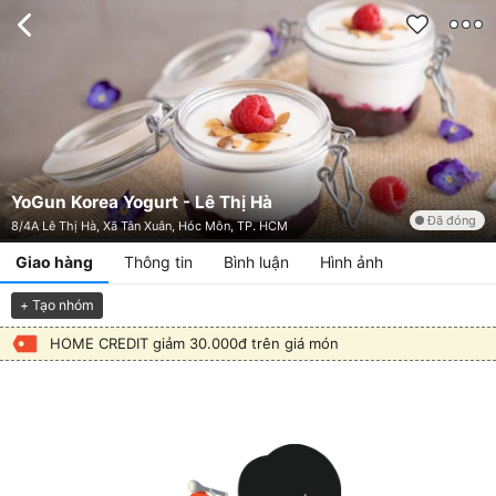
YoGun Korea Yogurt - Lê Thị Hà
Đã đóng
8/4A Lê Thị Hà, Xã Tân Xuân, Hóc Môn, TP. HCM
Giao hàng
Thông tin
Bình luận
Hình ảnh
+ Tạo nhóm
HOME CREDIT giảm 30.000đ trên giá món