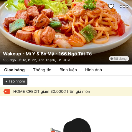
Wakeup - Mì Ý & Bò Mỹ - 166 Ngô Tất Tố
Đã đóng
166 Ngô Tất Tố, P. 22, Bình Thạnh, TP. HCM
Giao hàng
Thông tin
Bình luận
Hình ảnh
+ Tạo nhóm
HOME CREDIT giảm 30.000đ trên giá món