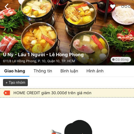
Ú Nỳ - Lẩu 1 Người - Lê Hồng Phong
Đã đóng
611/8 Lê Hồng Phong, P. 10, Quận 10, TP. HCM
Giao hàng
Thông tin
Bình luận
Hình ảnh
+ Tạo nhóm
HOME CREDIT giảm 30.000đ trên giá món