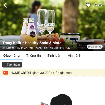
Tracy Kefir - Healthy Soda & More
Đã đóng
24 Đường 12A, P. An Phú, Thành Phố Thủ Đức, TP. HCM
Giao hàng
Thông tin
Bình luận
Hình ảnh
+ Tạo nhóm
HOME CREDIT giảm 30.000đ trên giá món