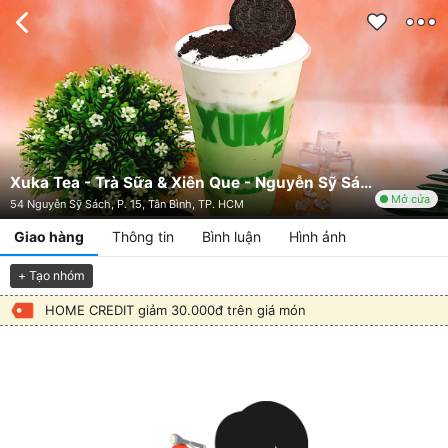
Xuka Tea - Trà Sữa & Xiên Que - Nguyễn Sỹ Sách
Mở cửa
54 Nguyễn Sỹ Sách, P. 15, Tân Bình, TP. HCM
Giao hàng
Thông tin
Bình luận
Hình ảnh
+ Tạo nhóm
HOME CREDIT giảm 30.000đ trên giá món