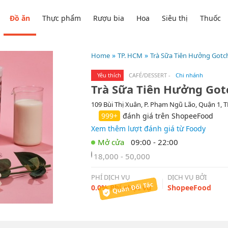
Đồ ăn
Thực phẩm
Rượu bia
Hoa
Siêu thị
Thuốc
Home
TP. HCM
Trà Sữa Tiên Hưởng Gotch
Yêu thích
CAFÉ/DESSERT
-
Chi nhánh
Trà Sữa Tiên Hưởng Gotc
109 Bùi Thị Xuân, P. Phạm Ngũ Lão, Quận 1, 
999+
đánh giá trên ShopeeFood
Xem thêm lượt đánh giá từ Foody
09:00 - 22:00
18,000 - 50,000
PHÍ DỊCH VỤ
DỊCH VỤ BỞI
0.0% Phí phục vụ
ShopeeFood