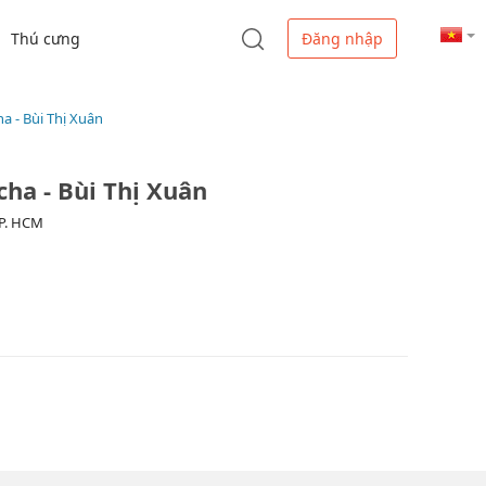
Thú cưng
Đăng nhập
a - Bùi Thị Xuân
ha - Bùi Thị Xuân
TP. HCM