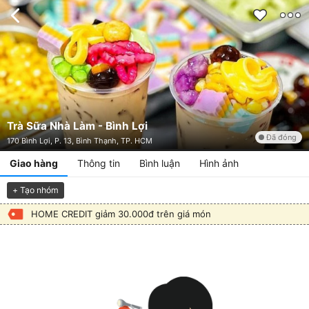
Trà Sữa Nhà Làm - Bình Lợi
Đã đóng
170 Bình Lợi, P. 13, Bình Thạnh, TP. HCM
Giao hàng
Thông tin
Bình luận
Hình ảnh
+ Tạo nhóm
HOME CREDIT giảm 30.000đ trên giá món