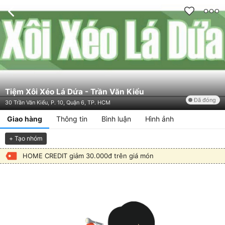
Tiệm Xôi Xéo Lá Dứa - Trần Văn Kiểu
Đã đóng
30 Trần Văn Kiểu, P. 10, Quận 6, TP. HCM
Giao hàng
Thông tin
Bình luận
Hình ảnh
+ Tạo nhóm
HOME CREDIT giảm 30.000đ trên giá món