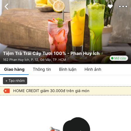
Tiệm Trà Trái Cây Tươi 100% - Phan Huy Ích
Mở cửa
162 Phan Huy Ích, P. 12, Gò Vấp, TP. HCM
Giao hàng
Thông tin
Bình luận
Hình ảnh
+ Tạo nhóm
HOME CREDIT giảm 30.000đ trên giá món