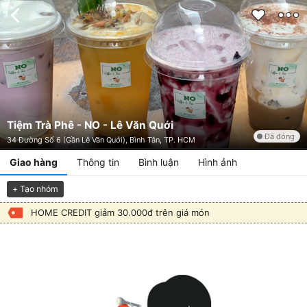
Tiệm Trà Phê - NO - Lê Văn Quới
Đã đóng
34 Đường Số 6 (Gần Lê Văn Quới), Bình Tân, TP. HCM
Giao hàng
Thông tin
Bình luận
Hình ảnh
+ Tạo nhóm
HOME CREDIT giảm 30.000đ trên giá món