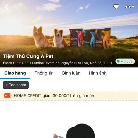
Tiệm Thú Cưng A Pet
Mở cửa
Block H - H.02.01 Sunrise Riverside, Nguyễn Hữu Thọ, Nhà Bè, TP. HCM
Giao hàng
Thông tin
Bình luận
Hình ảnh
+ Tạo nhóm
HOME CREDIT giảm 30.000đ trên giá món