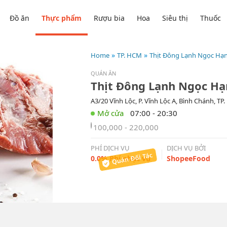
Đồ ăn
Thực phẩm
Rượu bia
Hoa
Siêu thị
Thuốc
Home
TP. HCM
Thịt Đông Lạnh Ngọc Hạn
QUÁN ĂN
Thịt Đông Lạnh Ngọc Hạn
A3/20 Vĩnh Lộc, P. Vĩnh Lộc A, Bình Chánh, TP
07:00 - 20:30
100,000 - 220,000
PHÍ DỊCH VỤ
DỊCH VỤ BỞI
0.0% Phí phục vụ
ShopeeFood