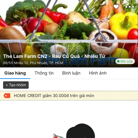
The Lam Farm CN2 - Rau Củ Quả - Nhiêu Tứ
Mở cửa
66/55 Nhiêu Tứ, Phú Nhuận, TP. HCM
Giao hàng
Thông tin
Bình luận
Hình ảnh
+ Tạo nhóm
HOME CREDIT giảm 30.000đ trên giá món