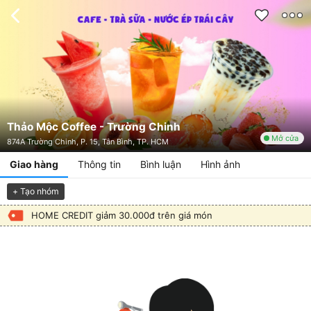
Thảo Mộc Coffee - Trường Chinh
Mở cửa
874A Trường Chinh, P. 15, Tân Bình, TP. HCM
Giao hàng
Thông tin
Bình luận
Hình ảnh
+ Tạo nhóm
HOME CREDIT giảm 30.000đ trên giá món