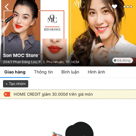
Son MOC Store
Đã đóng
204/1 Phan Đăng Lưu, P. 3, Phú Nhuận, TP. HCM
Giao hàng
Thông tin
Bình luận
Hình ảnh
+ Tạo nhóm
HOME CREDIT giảm 30.000đ trên giá món