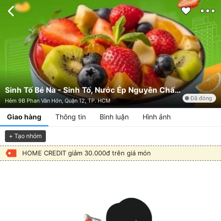
Sinh Tố Bé Na - Sinh Tố, Nước Ép Nguyên Chất & Hột Vịt Lộn - Phan Văn Hớn
Đã đóng
Hẻm 9B Phan Văn Hớn, Quận 12, TP. HCM
Giao hàng
Thông tin
Bình luận
Hình ảnh
+ Tạo nhóm
HOME CREDIT giảm 30.000đ trên giá món