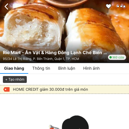
Rio Mart - Ăn Vặt & Hàng Đông Lạnh Chế Biến - Shop Online
Mở cửa
95/34 Lê Thị Riêng, P. Bến Thành, Quận 1, TP. HCM
Giao hàng
Thông tin
Bình luận
Hình ảnh
+ Tạo nhóm
HOME CREDIT giảm 30.000đ trên giá món