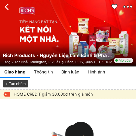
Rich Products - Nguyên Liệu Làm Bánh & Pha Chế - Tp. Hồ Chí Minh
Mở cửa
Tầng 2 Tòa Nhà Flemington, 182 Lê Đại Hành, P. 15, Quận 11, TP. HCM
Giao hàng
Thông tin
Bình luận
Hình ảnh
+ Tạo nhóm
HOME CREDIT giảm 30.000đ trên giá món