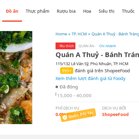
Đồ ăn
Thực phẩm
Rượu bia
Hoa
Siêu thị
Thuốc
Home
TP. HCM
Quán A Thuỷ - Bánh Tráng
Yêu thích
QUÁN ĂN
-
Chi nhánh
115/132 Lê Văn Sỹ, Phú Nhuận, TP. HCM
999+
đánh giá trên ShopeeFood
Xem thêm lượt đánh giá từ Foody
15,000 - 40,000
PHÍ DỊCH VỤ
DỊCH VỤ BỞI
0.0% Phí phục vụ
ShopeeFood