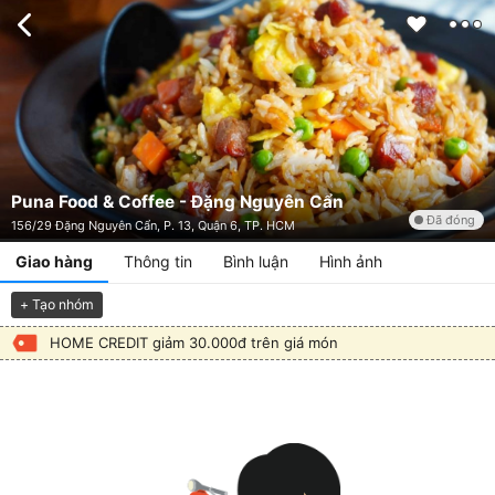
Puna Food & Coffee - Đặng Nguyên Cẩn
Đã đóng
156/29 Đặng Nguyên Cẩn, P. 13, Quận 6, TP. HCM
Giao hàng
Thông tin
Bình luận
Hình ảnh
+ Tạo nhóm
HOME CREDIT giảm 30.000đ trên giá món