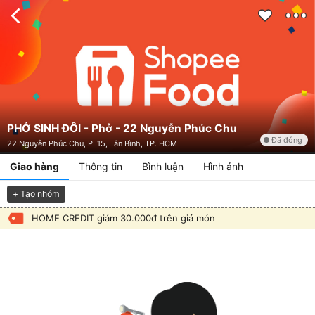
PHỞ SINH ĐÔI - Phở - 22 Nguyễn Phúc Chu
Đã đóng
22 Nguyễn Phúc Chu, P. 15, Tân Bình, TP. HCM
Giao hàng
Thông tin
Bình luận
Hình ảnh
+ Tạo nhóm
HOME CREDIT giảm 30.000đ trên giá món