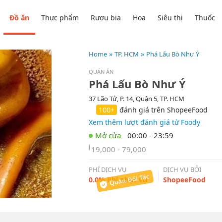
Đồ ăn
Thực phẩm
Rượu bia
Hoa
Siêu thị
Thuốc
Home
TP. HCM
Phá Lấu Bò Như Ý
QUÁN ĂN
Phá Lấu Bò Như Ý
37 Lão Tử, P. 14, Quận 5, TP. HCM
100+
đánh giá trên ShopeeFood
Xem thêm lượt đánh giá từ Foody
00:00 - 23:59
19,000 - 79,000
PHÍ DỊCH VỤ
DỊCH VỤ BỞI
0.0% Phí phục vụ
ShopeeFood