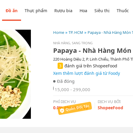
Đồ ăn
Thực phẩm
Rượu bia
Hoa
Siêu thị
Thuốc
Home
TP. HCM
Papaya - Nhà Hàng Món T
NHÀ HÀNG, SANG TRỌNG
Papaya - Nhà Hàng Món 
220 Hoàng Diệu 2, P. Linh Chiểu, Thành Phố 
3
đánh giá trên ShopeeFood
Xem thêm lượt đánh giá từ Foody
15,000 - 299,000
PHÍ DỊCH VỤ
DỊCH VỤ BỞI
0.0% Phí phục vụ
ShopeeFood