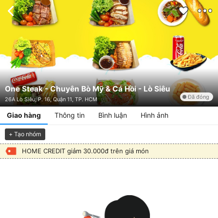
One Steak - Chuyên Bò Mỹ & Cá Hồi - Lò Siêu
Đã đóng
26A Lò Siêu, P. 16, Quận 11, TP. HCM
Giao hàng
Thông tin
Bình luận
Hình ảnh
+ Tạo nhóm
HOME CREDIT giảm 30.000đ trên giá món