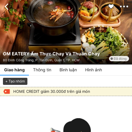
OM EATERY Ẩm Thực Chay Và Thuần Chay
Đã đóng
80 Đinh Công Tráng, P. Tân Định, Quận 1, TP. HCM
Giao hàng
Thông tin
Bình luận
Hình ảnh
+ Tạo nhóm
HOME CREDIT giảm 30.000đ trên giá món