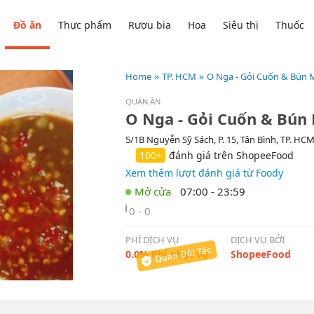
Đồ ăn
Thực phẩm
Rượu bia
Hoa
Siêu thị
Thuốc
Home
TP. HCM
O Nga - Gỏi Cuốn & Bún
QUÁN ĂN
O Nga - Gỏi Cuốn & Bún
5/1B Nguyễn Sỹ Sách, P. 15, Tân Bình, TP. HC
100+
đánh giá trên ShopeeFood
Xem thêm lượt đánh giá từ Foody
07:00 - 23:59
0 - 0
PHÍ DỊCH VỤ
DỊCH VỤ BỞI
0.0% Phí phục vụ
ShopeeFood