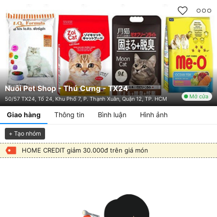
Nuôi Pet Shop - Thú Cưng - TX24
Mở cửa
50/57 TX24, Tổ 24, Khu Phố 7, P. Thạnh Xuân, Quận 12, TP. HCM
Giao hàng
Thông tin
Bình luận
Hình ảnh
+ Tạo nhóm
HOME CREDIT giảm 30.000đ trên giá món