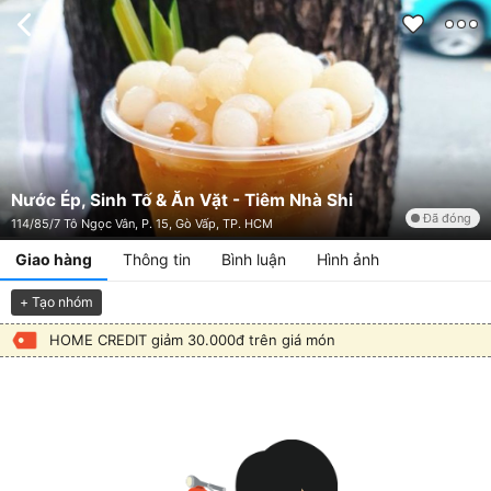
Nước Ép, Sinh Tố & Ăn Vặt - Tiêm Nhà Shi
Đã đóng
114/85/7 Tô Ngọc Vân, P. 15, Gò Vấp, TP. HCM
Giao hàng
Thông tin
Bình luận
Hình ảnh
+ Tạo nhóm
HOME CREDIT giảm 30.000đ trên giá món