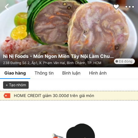
Nì Nị Foods - Món Ngon Miền Tây Nội Làm Chuẩn Vị Xưa - 238 Đường Số 2, Ấp1 - Shop Online
Đã đóng
238 Đường Số 2, Ấp1, X. Phạm Văn Hai, Bình Chánh, TP. HCM
Giao hàng
Thông tin
Bình luận
Hình ảnh
+ Tạo nhóm
HOME CREDIT giảm 30.000đ trên giá món