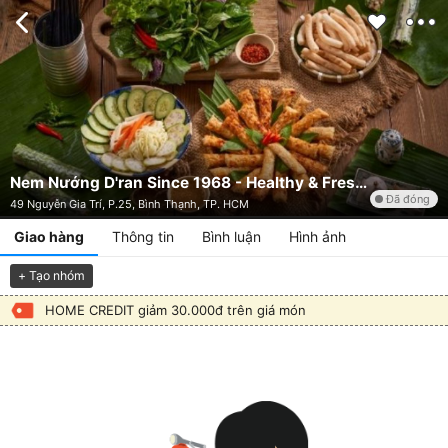
Nem Nướng D'ran Since 1968 - Healthy & Fresh - Nguyễn Gia Trí
Đã đóng
49 Nguyễn Gia Trí, P.25, Bình Thạnh, TP. HCM
Giao hàng
Thông tin
Bình luận
Hình ảnh
+ Tạo nhóm
HOME CREDIT giảm 30.000đ trên giá món