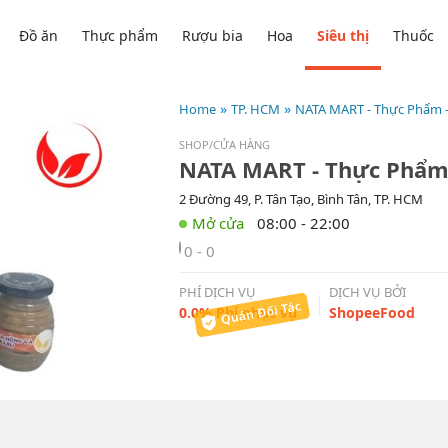
Đồ ăn
Thực phẩm
Rượu bia
Hoa
Siêu thị
Thuốc
Home
TP. HCM
NATA MART - Thực Phẩm -
SHOP/CỬA HÀNG
NATA MART - Thực Phẩm
2 Đường 49, P. Tân Tạo, Bình Tân, TP. HCM
08:00 - 22:00
0 - 0
PHÍ DỊCH VỤ
DỊCH VỤ BỞI
0.0% Phí phục vụ
ShopeeFood