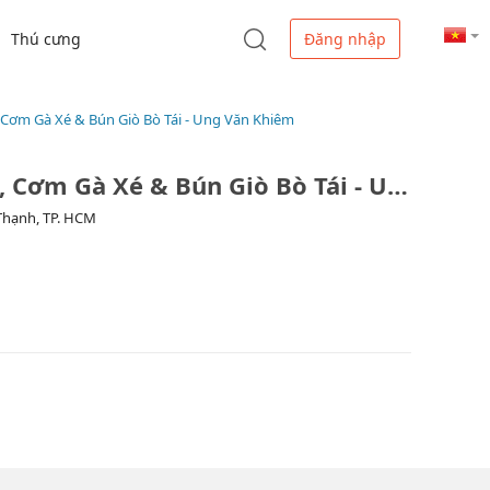
Thú cưng
Đăng nhập
 Cơm Gà Xé & Bún Giò Bò Tái - Ung Văn Khiêm
Mỹ Hồ Meals - Mì Quảng, Cơm Gà Xé & Bún Giò Bò Tái - Ung Văn Khiêm
 Thạnh, TP. HCM