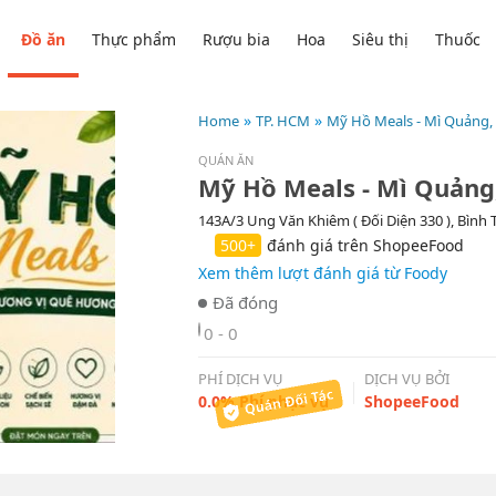
Đồ ăn
Thực phẩm
Rượu bia
Hoa
Siêu thị
Thuốc
Home
TP. HCM
Mỹ Hồ Meals - Mì Quảng,
QUÁN ĂN
143A/3 Ung Văn Khiêm ( Đối Diện 330 ), Bình
500+
đánh giá trên ShopeeFood
Xem thêm lượt đánh giá từ Foody
0 - 0
PHÍ DỊCH VỤ
DỊCH VỤ BỞI
0.0% Phí phục vụ
ShopeeFood